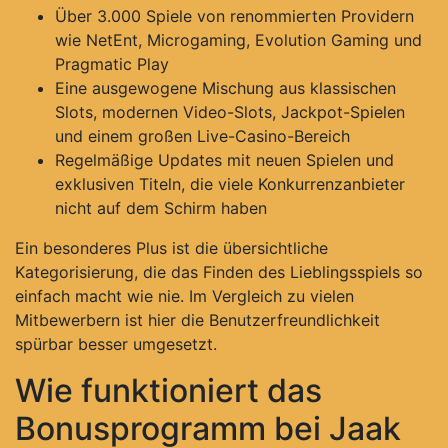
Über 3.000 Spiele von renommierten Providern
wie NetEnt, Microgaming, Evolution Gaming und
Pragmatic Play
Eine ausgewogene Mischung aus klassischen
Slots, modernen Video-Slots, Jackpot-Spielen
und einem großen Live-Casino-Bereich
Regelmäßige Updates mit neuen Spielen und
exklusiven Titeln, die viele Konkurrenzanbieter
nicht auf dem Schirm haben
Ein besonderes Plus ist die übersichtliche
Kategorisierung, die das Finden des Lieblingsspiels so
einfach macht wie nie. Im Vergleich zu vielen
Mitbewerbern ist hier die Benutzerfreundlichkeit
spürbar besser umgesetzt.
Wie funktioniert das
Bonusprogramm bei Jaak