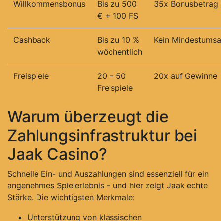
Willkommensbonus
Bis zu 500
35x Bonusbetrag
€ + 100 FS
Cashback
Bis zu 10 %
Kein Mindestumsa
wöchentlich
Freispiele
20 – 50
20x auf Gewinne
Freispiele
Warum überzeugt die
Zahlungsinfrastruktur bei
Jaak Casino?
Schnelle Ein- und Auszahlungen sind essenziell für ein
angenehmes Spielerlebnis – und hier zeigt Jaak echte
Stärke. Die wichtigsten Merkmale:
Unterstützung von klassischen