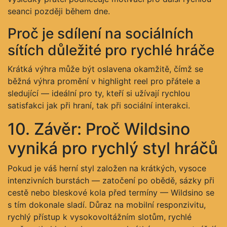
seanci později během dne.
Proč je sdílení na sociálních
sítích důležité pro rychlé hráče
Krátká výhra může být oslavena okamžitě, čímž se
běžná výhra promění v highlight reel pro přátele a
sledující — ideální pro ty, kteří si užívají rychlou
satisfakci jak při hraní, tak při sociální interakci.
10. Závěr: Proč Wildsino
vyniká pro rychlý styl hráčů
Pokud je váš herní styl založen na krátkých, vysoce
intenzivních burstách — zatočení po obědě, sázky při
cestě nebo bleskové kola před termíny — Wildsino se
s tím dokonale sladí. Důraz na mobilní responzivitu,
rychlý přístup k vysokovoltážním slotům, rychlé