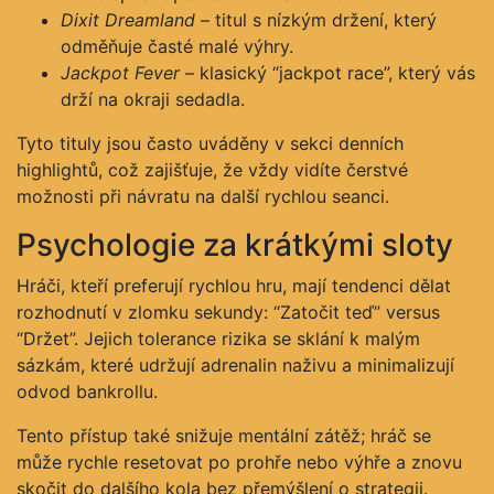
Dixit Dreamland
– titul s nízkým držení, který
odměňuje časté malé výhry.
Jackpot Fever
– klasický “jackpot race”, který vás
drží na okraji sedadla.
Tyto tituly jsou často uváděny v sekci denních
highlightů, což zajišťuje, že vždy vidíte čerstvé
možnosti při návratu na další rychlou seanci.
Psychologie za krátkými sloty
Hráči, kteří preferují rychlou hru, mají tendenci dělat
rozhodnutí v zlomku sekundy: “Zatočit teď” versus
“Držet”. Jejich tolerance rizika se sklání k malým
sázkám, které udržují adrenalin naživu a minimalizují
odvod bankrollu.
Tento přístup také snižuje mentální zátěž; hráč se
může rychle resetovat po prohře nebo výhře a znovu
skočit do dalšího kola bez přemýšlení o strategii.