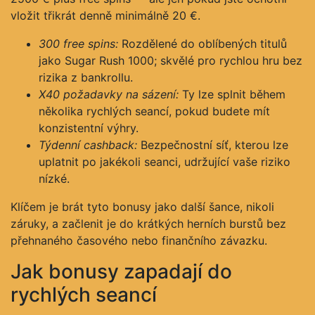
vložit třikrát denně minimálně 20 €.
300 free spins:
Rozdělené do oblíbených titulů
jako Sugar Rush 1000; skvělé pro rychlou hru bez
rizika z bankrollu.
X40 požadavky na sázení:
Ty lze splnit během
několika rychlých seancí, pokud budete mít
konzistentní výhry.
Týdenní cashback:
Bezpečnostní síť, kterou lze
uplatnit po jakékoli seanci, udržující vaše riziko
nízké.
Klíčem je brát tyto bonusy jako další šance, nikoli
záruky, a začlenit je do krátkých herních burstů bez
přehnaného časového nebo finančního závazku.
Jak bonusy zapadají do
rychlých seancí