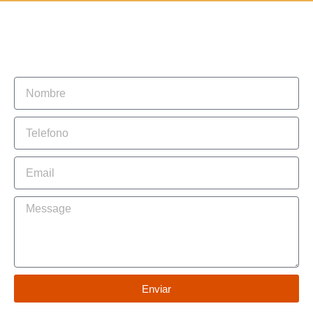
Enviar