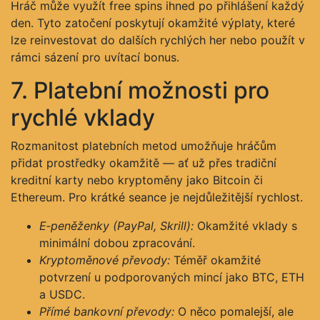
Hráč může využít free spins ihned po přihlášení každý
den. Tyto zatočení poskytují okamžité výplaty, které
lze reinvestovat do dalších rychlých her nebo použít v
rámci sázení pro uvítací bonus.
7. Platební možnosti pro
rychlé vklady
Rozmanitost platebních metod umožňuje hráčům
přidat prostředky okamžitě — ať už přes tradiční
kreditní karty nebo kryptoměny jako Bitcoin či
Ethereum. Pro krátké seance je nejdůležitější rychlost.
E‑peněženky (PayPal, Skrill):
Okamžité vklady s
minimální dobou zpracování.
Kryptoměnové převody:
Téměř okamžité
potvrzení u podporovaných mincí jako BTC, ETH
a USDC.
Přímé bankovní převody:
O něco pomalejší, ale