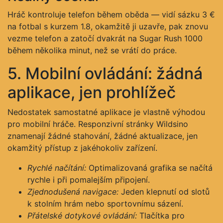
Hráč kontroluje telefon během oběda — vidí sázku 3 €
na fotbal s kurzem 1.8, okamžitě ji uzavře, pak znovu
vezme telefon a zatočí dvakrát na Sugar Rush 1000
během několika minut, než se vrátí do práce.
5. Mobilní ovládání: žádná
aplikace, jen prohlížeč
Nedostatek samostatné aplikace je vlastně výhodou
pro mobilní hráče. Responzivní stránky Wildsino
znamenají žádné stahování, žádné aktualizace, jen
okamžitý přístup z jakéhokoliv zařízení.
Rychlé načítání:
Optimalizovaná grafika se načítá
rychle i při pomalejším připojení.
Zjednodušená navigace:
Jeden klepnutí od slotů
k stolním hrám nebo sportovnímu sázení.
Přátelské dotykové ovládání:
Tlačítka pro