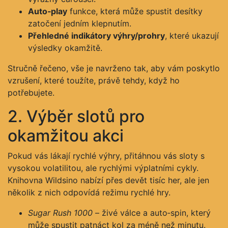
Auto‑play
funkce, která může spustit desítky
zatočení jedním klepnutím.
Přehledné indikátory výhry/prohry
, které ukazují
výsledky okamžitě.
Stručně řečeno, vše je navrženo tak, aby vám poskytlo
vzrušení, které toužíte, právě tehdy, když ho
potřebujete.
2. Výběr slotů pro
okamžitou akci
Pokud vás lákají rychlé výhry, přitáhnou vás sloty s
vysokou volatilitou, ale rychlými výplatními cykly.
Knihovna Wildsino nabízí přes devět tisíc her, ale jen
několik z nich odpovídá režimu rychlé hry.
Sugar Rush 1000
– živé válce a auto‑spin, který
může spustit patnáct kol za méně než minutu.