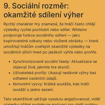
9. Sociální rozměr:
okamžité sdílení výher
Rychlý charakter hry znamená, že hráči často chtějí
výsledky rychle pochlubit nebo sdílet. Wildsino
podporuje funkce sociálního sdílení — jako
kopírovatelné odkazy nebo vložené obrázky — které
umožňují hráčům zveřejnit okamžité výsledky na
sociálních sítích hned po jakékoli výhře nebo prohře.
Synchronizované sociální feedy:
Aktualizace se
objevují živě, jakmile hra skončí.
Uživatelské profily:
Ukazují nedávné výhry bez
odhalení osobních údajů.
Komunitní výzvy:
Krátké soutěže, kde hráči
soutěží o jedno sezení.
Tato okamžitost udržuje vysokou angažovanost; vidět
výsledky přátel podněcuje motivaci pro další rychlou