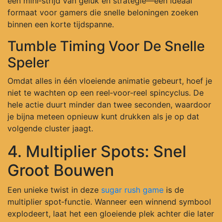
een mini‑strijd van geluk en strategie—een ideaal
formaat voor gamers die snelle beloningen zoeken
binnen een korte tijdspanne.
Tumble Timing Voor De Snelle
Speler
Omdat alles in één vloeiende animatie gebeurt, hoef je
niet te wachten op een reel‑voor‑reel spincyclus. De
hele actie duurt minder dan twee seconden, waardoor
je bijna meteen opnieuw kunt drukken als je op dat
volgende cluster jaagt.
4. Multiplier Spots: Snel
Groot Bouwen
Een unieke twist in deze
sugar rush game
is de
multiplier spot‑functie. Wanneer een winnend symbool
explodeert, laat het een gloeiende plek achter die later