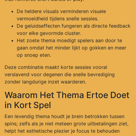
De heldere visuals verminderen visuele
vermoeidheid tijdens snelle sessies.
De geluidseffecten fungeren als directe feedback
voor elke gevormde cluster.
Het zoete thema moedigt spelers aan door te
gaan omdat het minder lijkt op gokken en meer
op snoep eten.
Deze combinatie maakt korte sessies vooral
verslavend voor degenen die snelle bevrediging
zonder langdurige inzet waarderen.
Waarom Het Thema Ertoe Doet
in Kort Spel
Een levendig thema houdt je brein betrokken tussen
spins; zelfs als je niet meteen grote uitbetalingen ziet,
helpt het esthetische plezier je focus te behouden