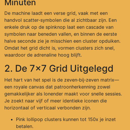
Minuten
De machine laadt een verse grid, vaak met een
handvol scatter-symbolen die al zichtbaar zijn. Een
enkele druk op de spinknop laat een cascade van
symbolen naar beneden vallen, en binnen de eerste
halve seconde zie je misschien een cluster opduiken.
Omdat het grid dicht is, vormen clusters zich snel,
waardoor de adrenaline hoog blijft.
2. De 7×7 Grid Uitgelegd
Het hart van het spel is de zeven‑bij‑zeven matrix—
een royale canvas dat patroonherkenning zowel
gemakkelijker als lonender maakt voor snelle sessies.
Je zoekt naar vijf of meer identieke iconen die
horizontaal of verticaal verbonden zijn.
Pink lollipop clusters kunnen tot 150x je inzet
betalen.