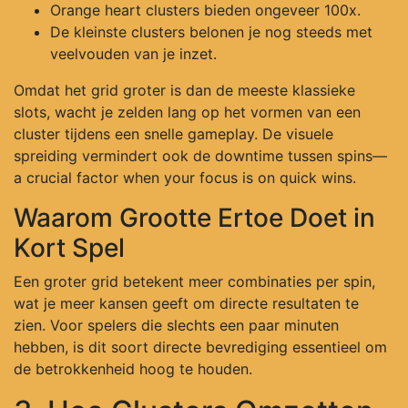
Orange heart clusters bieden ongeveer 100x.
De kleinste clusters belonen je nog steeds met
veelvouden van je inzet.
Omdat het grid groter is dan de meeste klassieke
slots, wacht je zelden lang op het vormen van een
cluster tijdens een snelle gameplay. De visuele
spreiding vermindert ook de downtime tussen spins—
a crucial factor when your focus is on quick wins.
Waarom Grootte Ertoe Doet in
Kort Spel
Een groter grid betekent meer combinaties per spin,
wat je meer kansen geeft om directe resultaten te
zien. Voor spelers die slechts een paar minuten
hebben, is dit soort directe bevrediging essentieel om
de betrokkenheid hoog te houden.