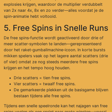
explosies krijgen, waardoor de multiplier verdubbelt
van 2x naar 4x, 8x en zo verder—alles voordat je de
spin‑animatie hebt voltooid.
5. Free Spins in Snelle Runs
De free spins‑functie wordt geactiveerd door drie of
meer scatter-symbolen te landen—gerepresenteerd
door het raket‑gumballmachine‑icoon. In korte bursts
mikken spelers vaak op het lagere aantal scatters (drie
of vier) omdat ze nog steeds meerdere free spins
krijgen en het tempo hoog houden.
Drie scatters = tien free spins.
Vier scatters = twaalf free spins.
De gemarkeerde plekken uit de basisgame blijven
bestaan tijdens alle free spins.
Tijdens een snelle speelronde kan het najagen van free
spins voelen als een sprint naar grote winsten—vooral