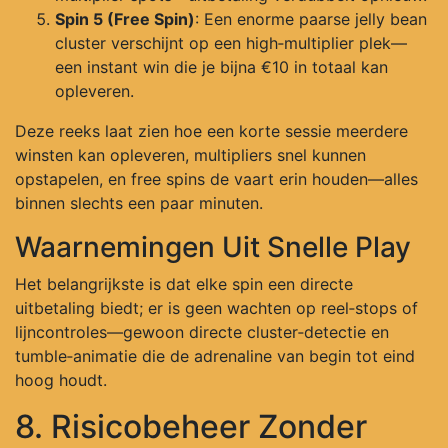
Spin 5 (Free Spin)
: Een enorme paarse jelly bean
cluster verschijnt op een high‑multiplier plek—
een instant win die je bijna €10 in totaal kan
opleveren.
Deze reeks laat zien hoe een korte sessie meerdere
winsten kan opleveren, multipliers snel kunnen
opstapelen, en free spins de vaart erin houden—alles
binnen slechts een paar minuten.
Waarnemingen Uit Snelle Play
Het belangrijkste is dat elke spin een directe
uitbetaling biedt; er is geen wachten op reel‑stops of
lijncontroles—gewoon directe cluster‑detectie en
tumble‑animatie die de adrenaline van begin tot eind
hoog houdt.
8. Risicobeheer Zonder