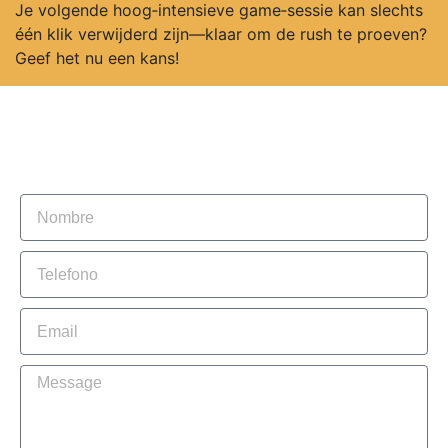
Je volgende hoog‑intensieve game‑sessie kan slechts
één klik verwijderd zijn—klaar om de rush te proeven?
Geef het nu een kans!