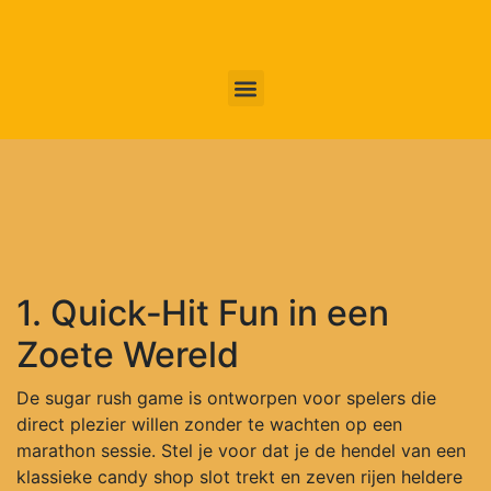
1. Quick‑Hit Fun in een
Zoete Wereld
De sugar rush game is ontworpen voor spelers die
direct plezier willen zonder te wachten op een
marathon sessie. Stel je voor dat je de hendel van een
klassieke candy shop slot trekt en zeven rijen heldere