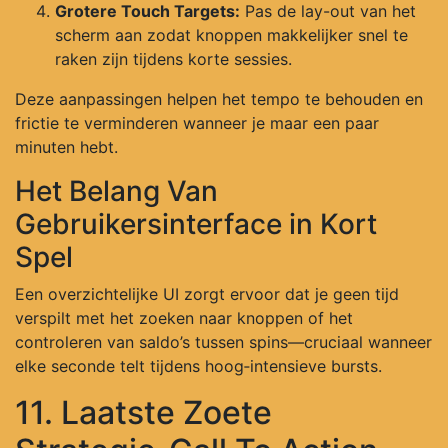
Grotere Touch Targets:
Pas de lay-out van het
scherm aan zodat knoppen makkelijker snel te
raken zijn tijdens korte sessies.
Deze aanpassingen helpen het tempo te behouden en
frictie te verminderen wanneer je maar een paar
minuten hebt.
Het Belang Van
Gebruikersinterface in Kort
Spel
Een overzichtelijke UI zorgt ervoor dat je geen tijd
verspilt met het zoeken naar knoppen of het
controleren van saldo’s tussen spins—cruciaal wanneer
elke seconde telt tijdens hoog‑intensieve bursts.
11. Laatste Zoete