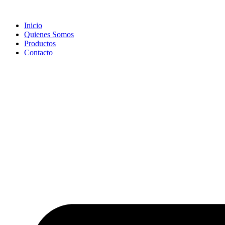
Inicio
Quienes Somos
Productos
Contacto