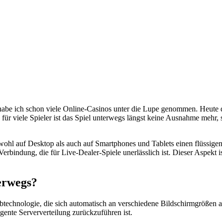
be ich schon viele Online-Casinos unter die Lupe genommen. Heute dre
 für viele Spieler ist das Spiel unterwegs längst keine Ausnahme mehr,
wohl auf Desktop als auch auf Smartphones und Tablets einen flüssigen 
Verbindung, die für Live-Dealer-Spiele unerlässlich ist. Dieser Aspekt 
terwegs?
technologie, die sich automatisch an verschiedene Bildschirmgrößen an
ente Serververteilung zurückzuführen ist.