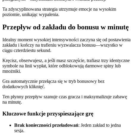
Ta zdyscyplinowana strategia utrzymuje emocje na wysokim
poziomie, unikając wypalenia.
Przepływ od zakładu do bonusu w minutę
Idealny moment wysokiej intensywności zaczyna się od postawienia
zakładu i kończy na trafieniu wyzwalacza bonusu—wszystko w
ciągu czterdziestu sekund.
Kręcisz, obserwujesz, a jeśli masz szczęście, trafiasz trzy identyczne
symbole na linii wypłat, które odblokowują darmowe spiny lub
mnożniki.
Gra automatycznie przełącza się w tryb bonusowy bez
dodatkowych kliknięć.
Ten płynny przepływ szanuje czas gracza i maksymalizuje zabawę
na minutę.
Kluczowe funkcje przyspieszające grę
Brak konieczności przeładowań
: Jeden zakład to jedna
sesja.