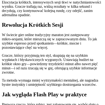
Ekscytacja krótkich, intensywnych sesji tkwi w natychmiastowości
wyniku. Gracze trafiają raz, widzą rezultaty w kilka sekund i
decydują, czy kontynuować kolejną rundę, czy odejść, zanim
adrenalina opadnie.
Rewolucja Krótkich Sesji
W świecie gier online tradycyjny maraton jest zastępowany
mikro‑sesjami, które mieszczą się w zapracowanym dniu. To jak
szybkie espresso przed spotkaniem—krótkie, mocne i
pozostawiające chęć na więcej.
Gracze, którzy przyjmują ten styl, skupiają się na szybkim
wypłatach i błyskawicznych wygranych. Ustawiają budżet na
krótkie okno gry—powiedzmy trzydzieści minut albo nawet pięć
minut—i od razu rzucają się w grę, oferującą szybkie informacje
zwrotne.
Ta metoda wymaga mniej wytrzymałości mentalnej, ale nagradza
bystre instynkty i umiejętność szybkiego dostrzegania wzorców.
Jak wygląda Flash Play w praktyce
Pierwszą rzeczą, którą robisz, jest zalogowanie się, wybór slotu o