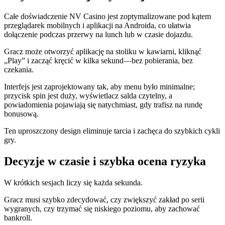
Całe doświadczenie NV Casino jest zoptymalizowane pod kątem
przeglądarek mobilnych i aplikacji na Androida, co ułatwia
dołączenie podczas przerwy na lunch lub w czasie dojazdu.
Gracz może otworzyć aplikację na stoliku w kawiarni, kliknąć
„Play” i zacząć kręcić w kilka sekund—bez pobierania, bez
czekania.
Interfejs jest zaprojektowany tak, aby menu było minimalne;
przycisk spin jest duży, wyświetlacz salda czytelny, a
powiadomienia pojawiają się natychmiast, gdy trafisz na rundę
bonusową.
Ten uproszczony design eliminuje tarcia i zachęca do szybkich cykli
gry.
Decyzje w czasie i szybka ocena ryzyka
W krótkich sesjach liczy się każda sekunda.
Gracz musi szybko zdecydować, czy zwiększyć zakład po serii
wygranych, czy trzymać się niskiego poziomu, aby zachować
bankroll.