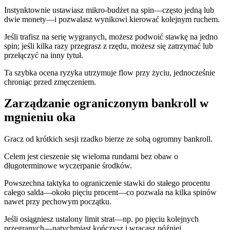
Instynktownie ustawiasz mikro‑budżet na spin—często jedną lub
dwie monety—i pozwalasz wynikowi kierować kolejnym ruchem.
Jeśli trafisz na serię wygranych, możesz podwoić stawkę na jedno
spin; jeśli kilka razy przegrasz z rzędu, możesz się zatrzymać lub
przełączyć na inny tytuł.
Ta szybka ocena ryzyka utrzymuje flow przy życiu, jednocześnie
chroniąc przed zmęczeniem.
Zarządzanie ograniczonym bankroll w
mgnieniu oka
Gracz od krótkich sesji rzadko bierze ze sobą ogromny bankroll.
Celem jest cieszenie się wieloma rundami bez obaw o
długoterminowe wyczerpanie środków.
Powszechna taktyka to ograniczenie stawki do stałego procentu
całego salda—około pięciu procent—co pozwala na kilka spinów
nawet przy pechowym początku.
Jeśli osiągniesz ustalony limit strat—np. po pięciu kolejnych
przegranych—natychmiast kończysz i wracasz później.