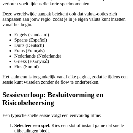
verloren voelt tijdens die korte speelmomenten.
Deze wereldwijde aanpak betekent ook dat valuta-opties zich
aanpassen aan jouw regio, zodat je in je eigen valuta kunt inzetten
vanaf het begin.
Engels (standaard)
Spaans (Español)
Duits (Deutsch)
Frans (Français)
Nederlands (Nederlands)
Grieks (Ελληνικά)
Fins (Suomi)
Het taalmenu is toegankelijk vanaf elke pagina, zodat je tijdens een
sessie kunt wisselen zonder de flow te onderbreken.
Sessieverloop: Besluitvorming en
Risicobeheersing
Een typische snelle sessie volgt een eenvoudig ritme:
Selecteer een spel
: Kies een slot of instant game dat snelle
uitbetalingen biedt.