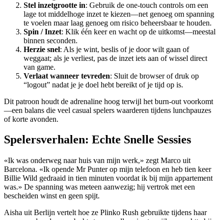
Stel inzetgrootte in
: Gebruik de one‑touch controls om een
lage tot middelhoge inzet te kiezen—net genoeg om spanning
te voelen maar laag genoeg om risico beheersbaar te houden.
Spin / Inzet
: Klik één keer en wacht op de uitkomst—meestal
binnen seconden.
Herzie snel
: Als je wint, beslis of je door wilt gaan of
weggaat; als je verliest, pas de inzet iets aan of wissel direct
van game.
Verlaat wanneer tevreden
: Sluit de browser of druk op
“logout” nadat je je doel hebt bereikt of je tijd op is.
Dit patroon houdt de adrenaline hoog terwijl het burn-out voorkomt
—een balans die veel casual spelers waarderen tijdens lunchpauzes
of korte avonden.
Spelersverhalen: Echte Snelle Sessies
«Ik was onderweg naar huis van mijn werk,» zegt Marco uit
Barcelona. «Ik opende Mr Punter op mijn telefoon en heb tien keer
Billie Wild gedraaid in tien minuten voordat ik bij mijn appartement
was.» De spanning was meteen aanwezig; hij vertrok met een
bescheiden winst en geen spijt.
Aisha uit Berlijn vertelt hoe ze Plinko Rush gebruikte tijdens haar