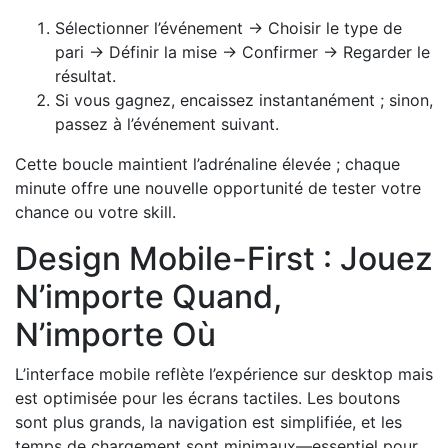
Sélectionner l’événement → Choisir le type de
pari → Définir la mise → Confirmer → Regarder le
résultat.
Si vous gagnez, encaissez instantanément ; sinon,
passez à l’événement suivant.
Cette boucle maintient l’adrénaline élevée ; chaque
minute offre une nouvelle opportunité de tester votre
chance ou votre skill.
Design Mobile-First : Jouez
N’importe Quand,
N’importe Où
L’interface mobile reflète l’expérience sur desktop mais
est optimisée pour les écrans tactiles. Les boutons
sont plus grands, la navigation est simplifiée, et les
temps de chargement sont minimaux—essentiel pour