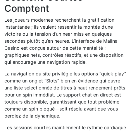
Comptent
Les joueurs modernes recherchent la gratification
instantanée ; ils veulent ressentir la montée d’une
victoire ou la tension d’un near miss en quelques
secondes plutôt qu’en heures. L’interface de Malina
Casino est conçue autour de cette mentalité :
graphiques nets, contrôles réactifs, et une disposition
qui encourage une navigation rapide.
La navigation du site privilégie les options “quick play”,
comme un onglet “Slots” bien en évidence qui ouvre
une liste sélectionnée de titres à haut rendement prêts
pour un spin immédiat. Le support chat en direct est
toujours disponible, garantissant que tout problème—
comme un spin bloqué—soit résolu avant que vous
perdiez de la dynamique.
Les sessions courtes maintiennent le rythme cardiaque