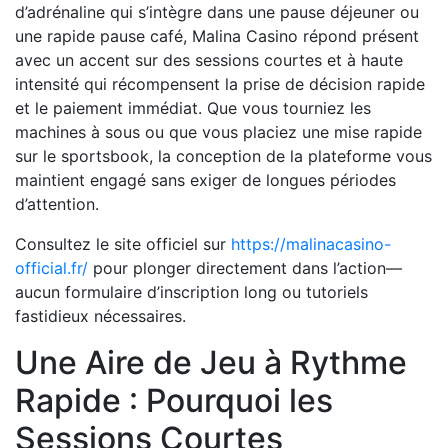
d’adrénaline qui s’intègre dans une pause déjeuner ou
une rapide pause café, Malina Casino répond présent
avec un accent sur des sessions courtes et à haute
intensité qui récompensent la prise de décision rapide
et le paiement immédiat. Que vous tourniez les
machines à sous ou que vous placiez une mise rapide
sur le sportsbook, la conception de la plateforme vous
maintient engagé sans exiger de longues périodes
d’attention.
Consultez le site officiel sur
https://malinacasino-
official.fr/
pour plonger directement dans l’action—
aucun formulaire d’inscription long ou tutoriels
fastidieux nécessaires.
Une Aire de Jeu à Rythme
Rapide : Pourquoi les
Sessions Courtes