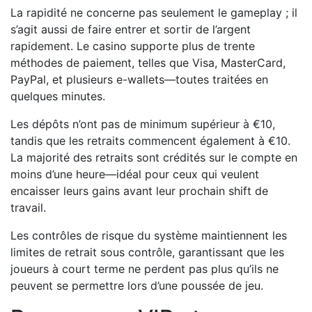
La rapidité ne concerne pas seulement le gameplay ; il
s’agit aussi de faire entrer et sortir de l’argent
rapidement. Le casino supporte plus de trente
méthodes de paiement, telles que Visa, MasterCard,
PayPal, et plusieurs e-wallets—toutes traitées en
quelques minutes.
Les dépôts n’ont pas de minimum supérieur à €10,
tandis que les retraits commencent également à €10.
La majorité des retraits sont crédités sur le compte en
moins d’une heure—idéal pour ceux qui veulent
encaisser leurs gains avant leur prochain shift de
travail.
Les contrôles de risque du système maintiennent les
limites de retrait sous contrôle, garantissant que les
joueurs à court terme ne perdent pas plus qu’ils ne
peuvent se permettre lors d’une poussée de jeu.