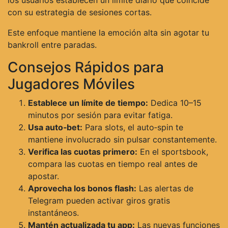
los usuarios establecen un límite diario que coincide
con su estrategia de sesiones cortas.
Este enfoque mantiene la emoción alta sin agotar tu
bankroll entre paradas.
Consejos Rápidos para
Jugadores Móviles
Establece un límite de tiempo:
Dedica 10–15
minutos por sesión para evitar fatiga.
Usa auto‑bet:
Para slots, el auto‑spin te
mantiene involucrado sin pulsar constantemente.
Verifica las cuotas primero:
En el sportsbook,
compara las cuotas en tiempo real antes de
apostar.
Aprovecha los bonos flash:
Las alertas de
Telegram pueden activar giros gratis
instantáneos.
Mantén actualizada tu app:
Las nuevas funciones