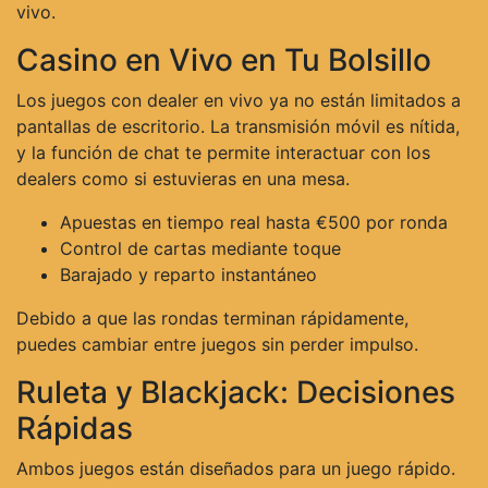
vivo.
Casino en Vivo en Tu Bolsillo
Los juegos con dealer en vivo ya no están limitados a
pantallas de escritorio. La transmisión móvil es nítida,
y la función de chat te permite interactuar con los
dealers como si estuvieras en una mesa.
Apuestas en tiempo real hasta €500 por ronda
Control de cartas mediante toque
Barajado y reparto instantáneo
Debido a que las rondas terminan rápidamente,
puedes cambiar entre juegos sin perder impulso.
Ruleta y Blackjack: Decisiones
Rápidas
Ambos juegos están diseñados para un juego rápido.