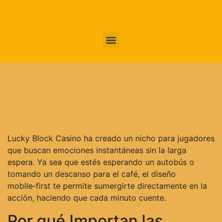
Lucky Block Casino ha creado un nicho para jugadores
que buscan emociones instantáneas sin la larga
espera. Ya sea que estés esperando un autobús o
tomando un descanso para el café, el diseño
mobile‑first te permite sumergirte directamente en la
acción, haciendo que cada minuto cuente.
Por qué Importan las