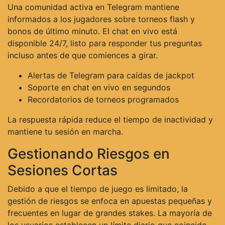
Una comunidad activa en Telegram mantiene
informados a los jugadores sobre torneos flash y
bonos de último minuto. El chat en vivo está
disponible 24/7, listo para responder tus preguntas
incluso antes de que comiences a girar.
Alertas de Telegram para caídas de jackpot
Soporte en chat en vivo en segundos
Recordatorios de torneos programados
La respuesta rápida reduce el tiempo de inactividad y
mantiene tu sesión en marcha.
Gestionando Riesgos en
Sesiones Cortas
Debido a que el tiempo de juego es limitado, la
gestión de riesgos se enfoca en apuestas pequeñas y
frecuentes en lugar de grandes stakes. La mayoría de