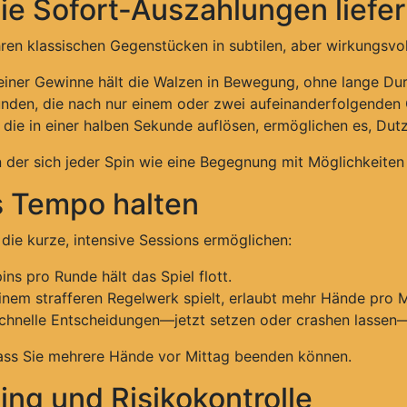
ie Sofort‑Auszahlungen liefe
hren klassischen Gegenstücken in subtilen, aber wirkungsvol
iner Gewinne hält die Walzen in Bewegung, ohne lange Dur
nden, die nach nur einem oder zwei aufeinanderfolgenden 
die in einer halben Sekunde auflösen, ermöglichen es, Dutz
der sich jeder Spin wie eine Begegnung mit Möglichkeiten 
as Tempo halten
die kurze, intensive Sessions ermöglichen:
ns pro Runde hält das Spiel flott.
einem strafferen Regelwerk spielt, erlaubt mehr Hände pro M
chnelle Entscheidungen—jetzt setzen oder crashen lassen—u
, dass Sie mehrere Hände vor Mittag beenden können.
ng und Risikokontrolle