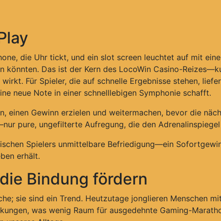
Play
 Phone, die Uhr tickt, und ein slot screen leuchtet auf mit e
 könnten. Das ist der Kern des LocoWin Casino-Reizes—kur
wirkt. Für Spieler, die auf schnelle Ergebnisse stehen, lief
eine neue Note in einer schnelllebigen Symphonie schafft.
len, einen Gewinn erzielen und weitermachen, bevor die näch
ur pure, ungefilterte Aufregung, die den Adrenalinspiegel 
pischen Spielers unmittelbare Befriedigung—ein Sofortgew
ben erhält.
die Bindung fördern
sche; sie sind ein Trend. Heutzutage jonglieren Menschen mi
enkungen, was wenig Raum für ausgedehnte Gaming-Marathons