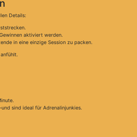
rn
len Details:
ststrecken.
Gewinnen aktiviert werden.
ende in eine einzige Session zu packen.
anfühlt.
inute.
nd sind ideal für Adrenalinjunkies.