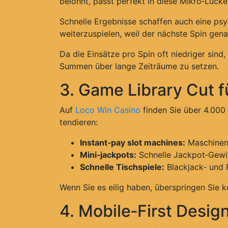
belohnt, passt perfekt in diese Mikro‑Lücke
Schnelle Ergebnisse schaffen auch eine psy
weiterzuspielen, weil der nächste Spin gen
Da die Einsätze pro Spin oft niedriger sin
Summen über lange Zeiträume zu setzen.
3. Game Library Cut 
Auf
Loco Win Casino
finden Sie über 4.000 T
tendieren:
Instant‑pay slot machines:
Maschinen 
Mini‑jackpots:
Schnelle Jackpot‑Gewin
Schnelle Tischspiele:
Blackjack- und 
Wenn Sie es eilig haben, überspringen Sie 
4. Mobile‑First Desig