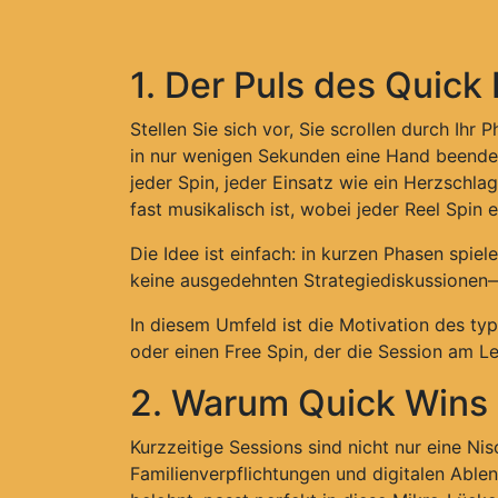
1. Der Puls des Quick 
Stellen Sie sich vor, Sie scrollen durch Ihr
in nur wenigen Sekunden eine Hand beenden
jeder Spin, jeder Einsatz wie ein Herzschlag 
fast musikalisch ist, wobei jeder Reel Spin 
Die Idee ist einfach: in kurzen Phasen spie
keine ausgedehnten Strategiediskussionen—n
In diesem Umfeld ist die Motivation des ty
oder einen Free Spin, der die Session am Le
2. Warum Quick Wins 
Kurzzeitige Sessions sind nicht nur eine Ni
Familienverpflichtungen und digitalen Abl