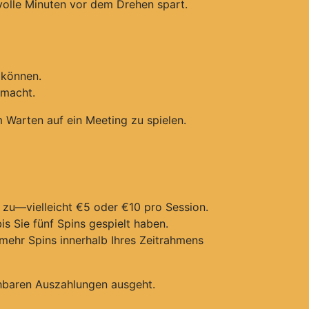
volle Minuten vor dem Drehen spart.
 können.
 macht.
m Warten auf ein Meeting zu spielen.
 zu—vielleicht €5 oder €10 pro Session.
s Sie fünf Spins gespielt haben.
 mehr Spins innerhalb Ihres Zeitrahmens
ehbaren Auszahlungen ausgeht.