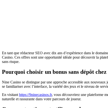
En tant que rédacteur SEO avec dix ans d’expérience dans le domain
Casino. Ces offres sont une opportunité idéale pour découvrir la platef
sans risque.
Pourquoi choisir un bonus sans dépôt chez
Nine Casino se distingue par une approche accessible aux nouveaux joue
se familiariser avec l’interface, la variété des jeux et le niveau de ser
En visitant
https://9ninecasinos.fr
, vous découvrirez une plateforme mode
naturelle et rassurante dans votre parcours de joueur.