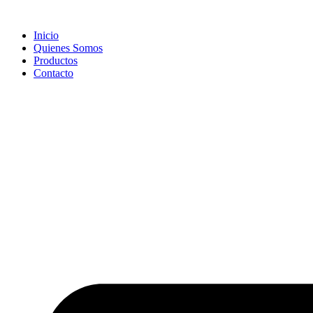
Inicio
Quienes Somos
Productos
Contacto