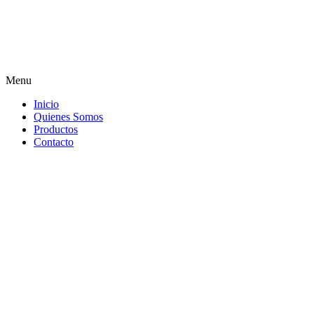
Menu
Inicio
Quienes Somos
Productos
Contacto