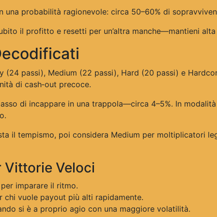
 una probabilità ragionevole: circa 50–60% di sopravvivenza 
bito il profitto e resetti per un’altra manche—mantieni alta
 Decodificati
 Easy (24 passi), Medium (22 passi), Hard (20 passi) e Hardco
ità di cash‑out precoce.
 basso di incappare in una trappola—circa 4–5%. In modalit
o.
testa il tempismo, poi considera Medium per moltiplicatori 
 Vittorie Veloci
 per imparare il ritmo.
r chi vuole payout più alti rapidamente.
ndo si è a proprio agio con una maggiore volatilità.