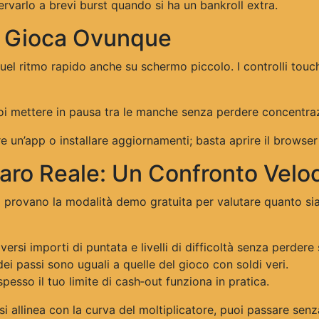
rvarlo a brevi burst quando si ha un bankroll extra.
 Gioca Ovunque
uel ritmo rapido anche su schermo piccolo. I controlli touc
uoi mettere in pausa tra le manche senza perdere concentraz
 un’app o installare aggiornamenti; basta aprire il browser
aro Reale: Un Confronto Velo
ori provano la modalità demo gratuita per valutare quanto si
versi importi di puntata e livelli di difficoltà senza perdere 
i passi sono uguali a quelle del gioco con soldi veri.
esso il tuo limite di cash‑out funziona in pratica.
 allinea con la curva del moltiplicatore, puoi passare senza