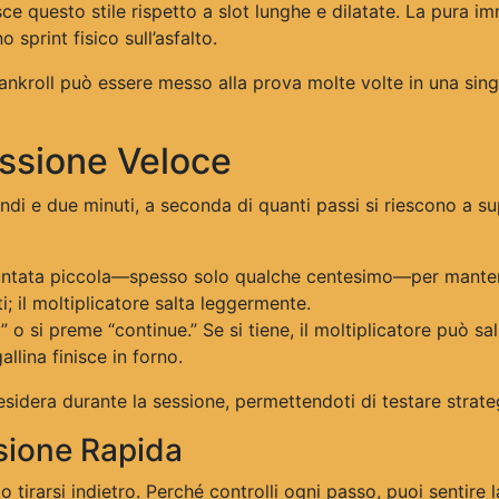
ce questo stile rispetto a slot lunghe e dilatate. La pura
sprint fisico sull’asfalto.
ankroll può essere messo alla prova molte volte in una singo
essione Veloce
di e due minuti, a seconda di quanti passi si riescono a sup
ntata piccola—spesso solo qualche centesimo—per mantene
i; il moltiplicatore salta leggermente.
 o si preme “continue.” Se si tiene, il moltiplicatore può sal
llina finisce in forno.
desidera durante la sessione, permettendoti di testare strate
sione Rapida
irarsi indietro. Perché controlli ogni passo, puoi sentire l