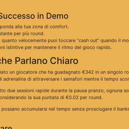
l Successo in Demo
isponda alla tua zona di comfort.
stante per più round.
o quanto velocemente puoi toccare “cash out” quando il molt
oni istintive per mantenere il ritmo del gioco rapido.
 che Parlano Chiaro
iato un giocatore che ha guadagnato €342 in un singolo r
di adrenalina di attraversare i semafori mentre il tempo scor
tto due sessioni rapide durante la pausa pranzo, ognuna so
considerando la sua puntata di €0.02 per round.
 possano accumularsi nel tempo senza prosciugare il bankr
tare