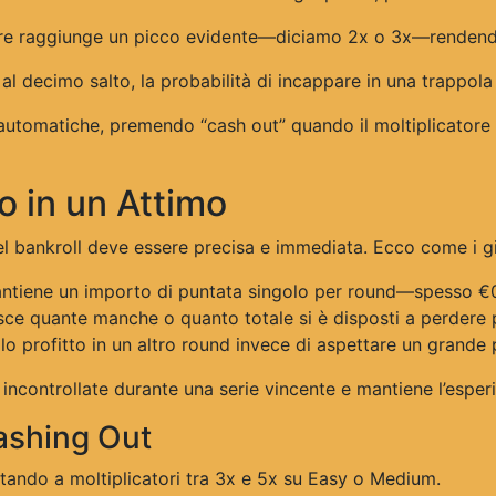
ore raggiunge un picco evidente—diciamo 2x o 3x—rendendo
 al decimo salto, la probabilità di incappare in una trappola
automatiche, premendo “cash out” quando il moltiplicatore
o in un Attimo
del bankroll deve essere precisa e immediata. Ecco come i g
ntiene un importo di puntata singolo per round—spesso €0
isce quante manche o quanto totale si è disposti a perdere p
lo profitto in un altro round invece di aspettare un grande
incontrollate durante una serie vincente e mantiene l’esper
ashing Out
tando a moltiplicatori tra 3x e 5x su Easy o Medium.