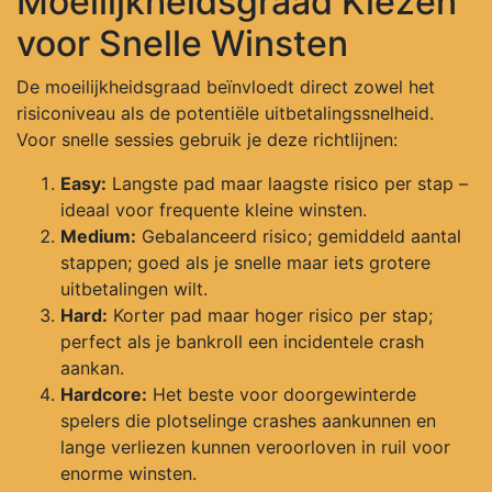
Moeilijkheidsgraad Kiezen
voor Snelle Winsten
De moeilijkheidsgraad beïnvloedt direct zowel het
risiconiveau als de potentiële uitbetalingssnelheid.
Voor snelle sessies gebruik je deze richtlijnen:
Easy:
Langste pad maar laagste risico per stap –
ideaal voor frequente kleine winsten.
Medium:
Gebalanceerd risico; gemiddeld aantal
stappen; goed als je snelle maar iets grotere
uitbetalingen wilt.
Hard:
Korter pad maar hoger risico per stap;
perfect als je bankroll een incidentele crash
aankan.
Hardcore:
Het beste voor doorgewinterde
spelers die plotselinge crashes aankunnen en
lange verliezen kunnen veroorloven in ruil voor
enorme winsten.