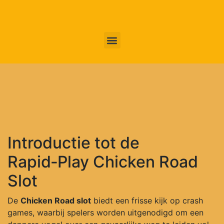
Introductie tot de
Rapid‑Play Chicken Road
Slot
De
Chicken Road slot
biedt een frisse kijk op crash
games, waarbij spelers worden uitgenodigd om een