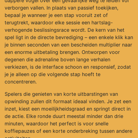
dappere vogel over een gevaarlijke weg te leiden vol
verborgen vallen. In plaats van passief toekijken,
bepaal je wanneer je een stap vooruit zet of
terugtrekt, waardoor elke sessie een hartslag-
verhogende beslissingsrace wordt. De kern van het
spel ligt in de directe bevrediging – een enkele klik kan
je binnen seconden van een bescheiden multiplier naar
een enorme uitbetaling brengen. Ontworpen voor
degenen die adrenaline boven lange verhalen
verkiezen, is de interface schoon en responsief, zodat
je je alleen op die volgende stap hoeft te
concentreren.
Spelers die genieten van korte uitbarstingen van
opwinding zullen dit formaat ideaal vinden. Je zet een
inzet, kiest een moeilijkheidsgraad en springt direct in
de actie. Elke ronde duurt meestal minder dan drie
minuten, waardoor het perfect is voor snelle
koffiepauzes of een korte onderbreking tussen andere