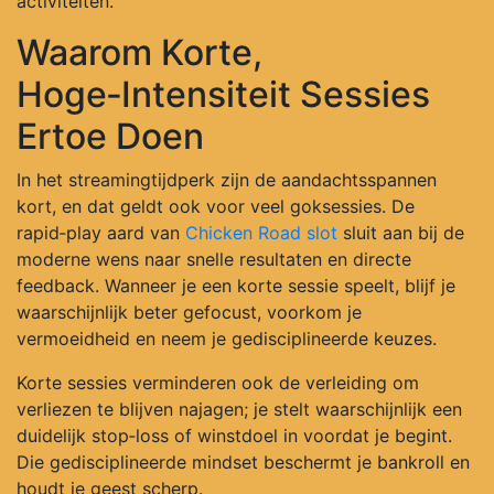
activiteiten.
Waarom Korte,
Hoge‑Intensiteit Sessies
Ertoe Doen
In het streamingtijdperk zijn de aandachtsspannen
kort, en dat geldt ook voor veel goksessies. De
rapid‑play aard van
Chicken Road slot
sluit aan bij de
moderne wens naar snelle resultaten en directe
feedback. Wanneer je een korte sessie speelt, blijf je
waarschijnlijk beter gefocust, voorkom je
vermoeidheid en neem je gedisciplineerde keuzes.
Korte sessies verminderen ook de verleiding om
verliezen te blijven najagen; je stelt waarschijnlijk een
duidelijk stop‑loss of winstdoel in voordat je begint.
Die gedisciplineerde mindset beschermt je bankroll en
houdt je geest scherp.