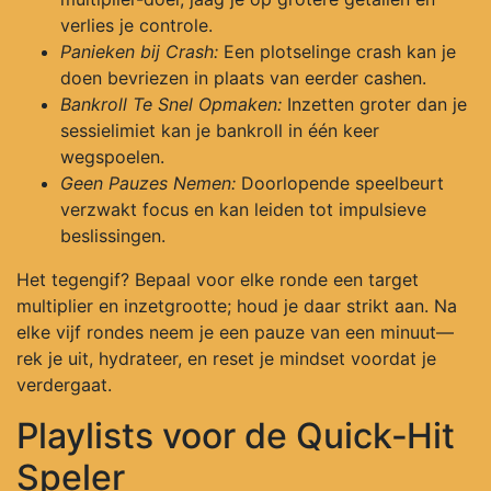
verlies je controle.
Panieken bij Crash:
Een plotselinge crash kan je
doen bevriezen in plaats van eerder cashen.
Bankroll Te Snel Opmaken:
Inzetten groter dan je
sessielimiet kan je bankroll in één keer
wegspoelen.
Geen Pauzes Nemen:
Doorlopende speelbeurt
verzwakt focus en kan leiden tot impulsieve
beslissingen.
Het tegengif? Bepaal voor elke ronde een target
multiplier en inzetgrootte; houd je daar strikt aan. Na
elke vijf rondes neem je een pauze van een minuut—
rek je uit, hydrateer, en reset je mindset voordat je
verdergaat.
Playlists voor de Quick‑Hit
Speler