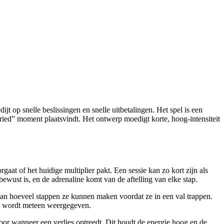
jt op snelle beslissingen en snelle uitbetalingen. Het spel is een
“fried” moment plaatsvindt. Het ontwerp moedigt korte, hoog‑intensiteit
rgaat of het huidige multiplier pakt. Een sessie kan zo kort zijn als
 bewust is, en de adrenaline komt van de aftelling van elke stap.
 van hoeveel stappen ze kunnen maken voordat ze in een val trappen.
taat wordt meteen weergegeven.
oor wanneer een verlies optreedt. Dit houdt de energie hoog en de