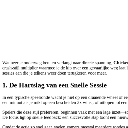
Wanneer je onderweg bent en verlangt naar directe spanning,
Chicke
crash‑stijl multiplier waarmee je de kip over een gevaarlijke weg laat
sessies aan die je telkens weer doen terugkeren voor meer.
1. De Hartslag van een Snelle Sessie
In een typische speelronde wacht je niet op een draaiende wheel of een l
een minuut als je mikt op een bescheiden 2x winst, of uitlopen tot een 
Spelers die deze stijl prefereren, beginnen vaak met een lage inzet—
De focus ligt op snelle feedback: een succesvolle stap toont een nieuw
Omdat de actie zo snel gaat, spelen gamers meestal meerdere rondes a