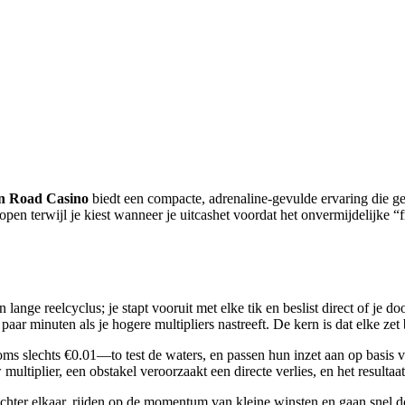
n Road Casino
biedt een compacte, adrenaline‑gevulde ervaring die gedi
 lopen terwijl je kiest wanneer je uitcashet voordat het onvermijdelijke 
ange reelcyclus; je stapt vooruit met elke tik en beslist direct of je doo
paar minuten als je hogere multipliers nastreeft. De kern is dat elke zet
soms slechts €0.01—to test de waters, en passen hun inzet aan op basis
 multiplier, een obstakel veroorzaakt een directe verlies, en het resul
chter elkaar, rijden op de momentum van kleine winsten en gaan snel d