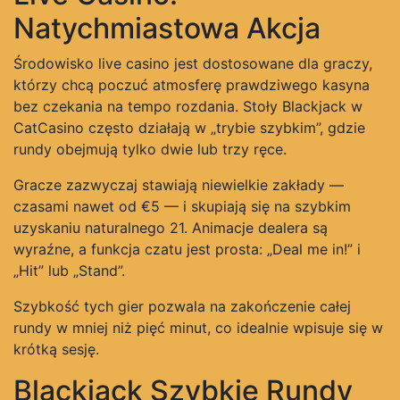
Natychmiastowa Akcja
Środowisko live casino jest dostosowane dla graczy,
którzy chcą poczuć atmosferę prawdziwego kasyna
bez czekania na tempo rozdania. Stoły Blackjack w
CatCasino często działają w „trybie szybkim”, gdzie
rundy obejmują tylko dwie lub trzy ręce.
Gracze zazwyczaj stawiają niewielkie zakłady —
czasami nawet od €5 — i skupiają się na szybkim
uzyskaniu naturalnego 21. Animacje dealera są
wyraźne, a funkcja czatu jest prosta: „Deal me in!” i
„Hit” lub „Stand”.
Szybkość tych gier pozwala na zakończenie całej
rundy w mniej niż pięć minut, co idealnie wpisuje się w
krótką sesję.
Blackjack Szybkie Rundy