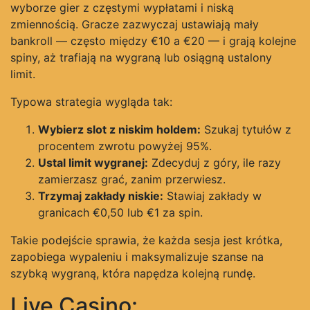
wyborze gier z częstymi wypłatami i niską
zmiennością. Gracze zazwyczaj ustawiają mały
bankroll — często między €10 a €20 — i grają kolejne
spiny, aż trafiają na wygraną lub osiągną ustalony
limit.
Typowa strategia wygląda tak:
Wybierz slot z niskim holdem:
Szukaj tytułów z
procentem zwrotu powyżej 95%.
Ustal limit wygranej:
Zdecyduj z góry, ile razy
zamierzasz grać, zanim przerwiesz.
Trzymaj zakłady niskie:
Stawiaj zakłady w
granicach €0,50 lub €1 za spin.
Takie podejście sprawia, że każda sesja jest krótka,
zapobiega wypaleniu i maksymalizuje szanse na
szybką wygraną, która napędza kolejną rundę.
Live Casino: