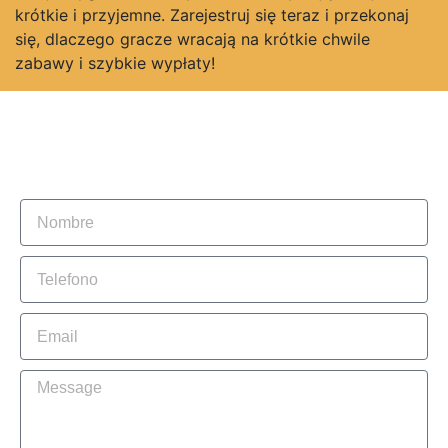
krótkie i przyjemne. Zarejestruj się teraz i przekonaj
się, dlaczego gracze wracają na krótkie chwile
zabawy i szybkie wypłaty!