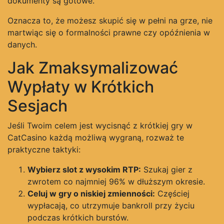
dokumenty są gotowe.
Oznacza to, że możesz skupić się w pełni na grze, nie
martwiąc się o formalności prawne czy opóźnienia w
danych.
Jak Zmaksymalizować
Wypłaty w Krótkich
Sesjach
Jeśli Twoim celem jest wycisnąć z krótkiej gry w
CatCasino każdą możliwą wygraną, rozważ te
praktyczne taktyki:
Wybierz slot z wysokim RTP:
Szukaj gier z
zwrotem co najmniej 96% w dłuższym okresie.
Celuj w gry o niskiej zmienności:
Częściej
wypłacają, co utrzymuje bankroll przy życiu
podczas krótkich burstów.