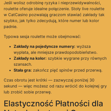
Jeśli wolisz odrobinę ryzyka i nieprzewidywalności,
roulette oferuje idealne połączenie. Stoły live roulette
w CatCasino pozwalają graczom stawiać zakłady tak
szybko, jak tylko zdecydują, które numer lub kolor
padnie.
Typowa sesja roulette może obejmować:
Zakłady na pojedyncze numery:
wyższa
wypłata, ale mniejsze prawdopodobieństwo.
Zakłady na kolor:
szybkie wygrane przy równych
szansach.
Stała gra:
zakończ pięć spinów przed przerwą.
Czas obrotu jest krótki — zazwyczaj poniżej 30
sekund — więc możesz od razu wrócić do kolejnej gry
lub zrobić sobie przerwę.
Elastyczność Płatności dla