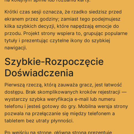
Krótki czas sesji oznacza, że rzadko siedzisz przed
ekranem przez godziny; zamiast tego podejmujesz
kilka szybkich decyzji, które napędzają emocje do
przodu. Projekt strony wspiera to, grupując popularne
tytuły i prezentując czytelne ikony do szybkiej
nawigacji.
Szybkie‑Rozpoczęcie
Doświadczenia
Pierwszą rzeczą, którą zauważa gracz, jest łatwość
dostępu. Brak skomplikowanych kroków rejestracji —
wystarczy szybka weryfikacja e-mail lub numeru
telefonu i jesteś gotowy do gry. Mobilna wersja strony
pozwala na przełączanie się między telefonem a
tabletem bez utraty płynności.
Po wejściu na stronę, główna strona prezentuje