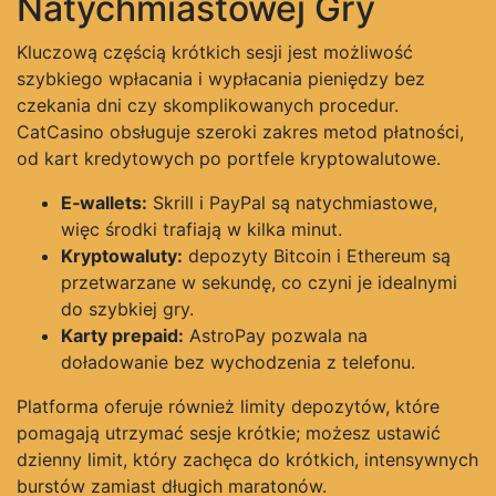
Natychmiastowej Gry
Kluczową częścią krótkich sesji jest możliwość
szybkiego wpłacania i wypłacania pieniędzy bez
czekania dni czy skomplikowanych procedur.
CatCasino obsługuje szeroki zakres metod płatności,
od kart kredytowych po portfele kryptowalutowe.
E‑wallets:
Skrill i PayPal są natychmiastowe,
więc środki trafiają w kilka minut.
Kryptowaluty:
depozyty Bitcoin i Ethereum są
przetwarzane w sekundę, co czyni je idealnymi
do szybkiej gry.
Karty prepaid:
AstroPay pozwala na
doładowanie bez wychodzenia z telefonu.
Platforma oferuje również limity depozytów, które
pomagają utrzymać sesje krótkie; możesz ustawić
dzienny limit, który zachęca do krótkich, intensywnych
burstów zamiast długich maratonów.