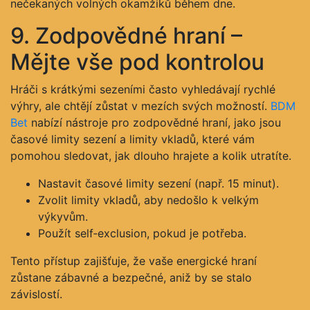
nečekaných volných okamžiků během dne.
9. Zodpovědné hraní –
Mějte vše pod kontrolou
Hráči s krátkými sezeními často vyhledávají rychlé
výhry, ale chtějí zůstat v mezích svých možností.
BDM
Bet
nabízí nástroje pro zodpovědné hraní, jako jsou
časové limity sezení a limity vkladů, které vám
pomohou sledovat, jak dlouho hrajete a kolik utratíte.
Nastavit časové limity sezení (např. 15 minut).
Zvolit limity vkladů, aby nedošlo k velkým
výkyvům.
Použít self‑exclusion, pokud je potřeba.
Tento přístup zajišťuje, že vaše energické hraní
zůstane zábavné a bezpečné, aniž by se stalo
závislostí.