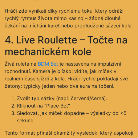
Hráči zde vynikají díky rychlému toku, který odráží
rychlý rytmus života mimo kasino – žádné dlouhé
čekání na míchání karet nebo prodloužené sázecí kola.
4. Live Roulette – Točte na
mechanickém kole
Živá ruleta na
BDM Bet
je nastavena na impulzivní
rozhodnutí. Kamera je blízko; vidíte, jak míček v
reálném čase sjíždí z kola. Hráči rychle pokládají své
žetony: typicky jeden nebo dva eura na točení.
Zvolit typ sázky (např. červená/černá).
Kliknout na “Place Bet”.
Sledovat, jak míček dopadne – výsledky do <5
sekund.
Tento formát přináší okamžitý výsledek, který uspokojí