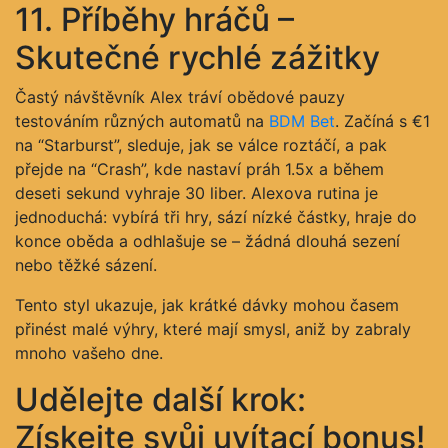
11. Příběhy hráčů –
Skutečné rychlé zážitky
Častý návštěvník Alex tráví obědové pauzy
testováním různých automatů na
BDM Bet
. Začíná s €1
na “Starburst”, sleduje, jak se válce roztáčí, a pak
přejde na “Crash”, kde nastaví práh 1.5x a během
deseti sekund vyhraje 30 liber. Alexova rutina je
jednoduchá: vybírá tři hry, sází nízké částky, hraje do
konce oběda a odhlašuje se – žádná dlouhá sezení
nebo těžké sázení.
Tento styl ukazuje, jak krátké dávky mohou časem
přinést malé výhry, které mají smysl, aniž by zabraly
mnoho vašeho dne.
Udělejte další krok:
Získejte svůj uvítací bonus!