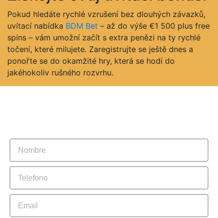
Pokud hledáte rychlé vzrušení bez dlouhých závazků,
uvítací nabídka
BDM Bet
– až do výše €1 500 plus free
spins – vám umožní začít s extra penězi na ty rychlé
točení, které milujete. Zaregistrujte se ještě dnes a
ponořte se do okamžité hry, která se hodí do
jakéhokoliv rušného rozvrhu.